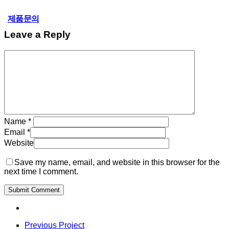
하천수,호수
제품문의
Leave a Reply
Name
*
Email
*
Website
Save my name, email, and website in this browser for the
next time I comment.
Previous Project