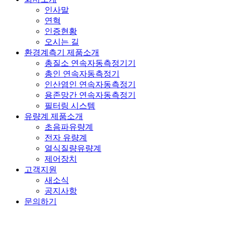
Menu
인사말
연혁
인증현황
오시는 길
환경계측기 제품소개
총질소 연속자동측정기기
총인 연속자동측정기
인산염인 연속자동측정기
용존망간 연속자동측정기
필터링 시스템
유량계 제품소개
초음파유량계
전자 유량계
열식질량유량계
제어장치
고객지원
새소식
공지사항
문의하기