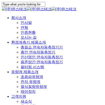
Skip
to
Close
main
Search
content
Menu
회사소개
인사말
연혁
인증현황
오시는 길
환경계측기 제품소개
총질소 연속자동측정기기
총인 연속자동측정기
인산염인 연속자동측정기
용존망간 연속자동측정기
필터링 시스템
유량계 제품소개
초음파유량계
전자 유량계
열식질량유량계
제어장치
고객지원
새소식