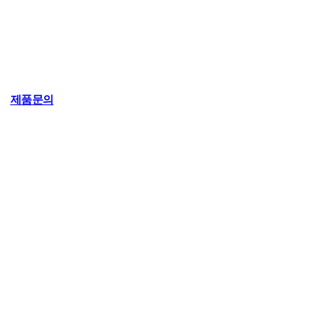
다양한 응용범위 : 하폐수 처리장 방류수 
하천수,호수/TMS
제품문의