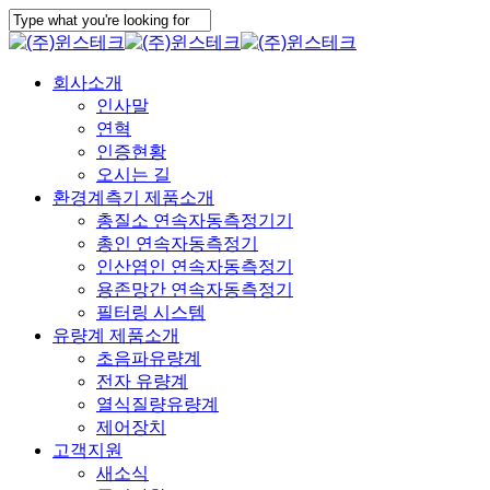
Skip
to
Close
main
Search
content
Menu
회사소개
인사말
연혁
인증현황
오시는 길
환경계측기 제품소개
총질소 연속자동측정기기
총인 연속자동측정기
인산염인 연속자동측정기
용존망간 연속자동측정기
필터링 시스템
유량계 제품소개
초음파유량계
전자 유량계
열식질량유량계
제어장치
고객지원
새소식