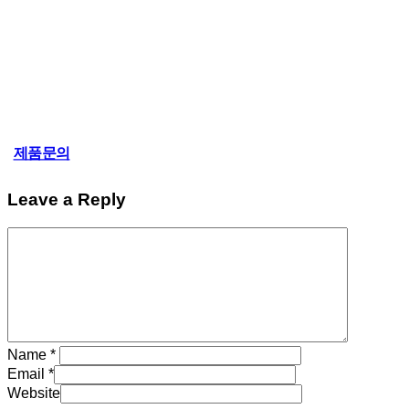
다양한 응용범위 : 하폐수 처리장 방류수 
하천수,호수
제품문의
Leave a Reply
Name
*
Email
*
Website