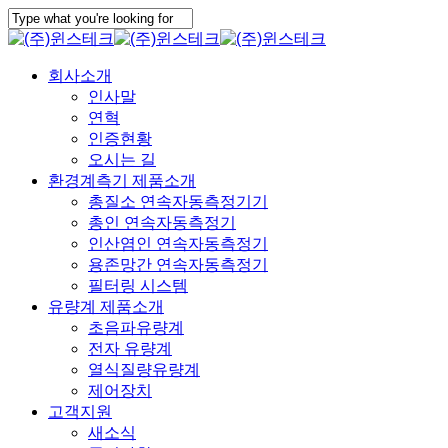
Skip
to
Close
main
Search
content
Menu
회사소개
인사말
연혁
인증현황
오시는 길
환경계측기 제품소개
총질소 연속자동측정기기
총인 연속자동측정기
인산염인 연속자동측정기
용존망간 연속자동측정기
필터링 시스템
유량계 제품소개
초음파유량계
전자 유량계
열식질량유량계
제어장치
고객지원
새소식