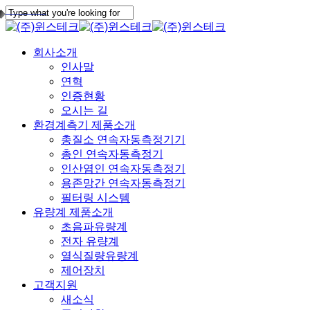
Skip
to
Close
main
Search
content
Menu
회사소개
인사말
연혁
인증현황
오시는 길
환경계측기 제품소개
총질소 연속자동측정기기
총인 연속자동측정기
인산염인 연속자동측정기
용존망간 연속자동측정기
필터링 시스템
유량계 제품소개
초음파유량계
전자 유량계
열식질량유량계
제어장치
고객지원
새소식